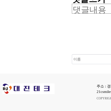
새로고침
주소 : 경
21csmil
COPYRIG