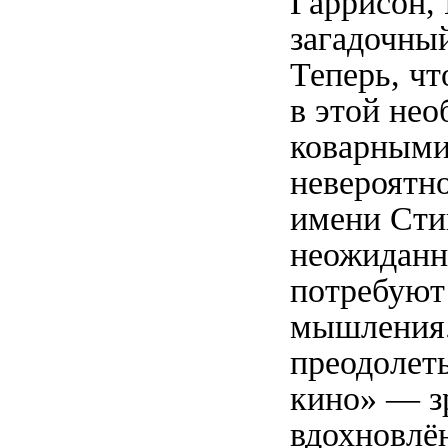
Гаррисон,
загадочны
Теперь, чт
в этой нео
коварными
невероятн
имени Сти
неожиданн
потребуют 
мышления.
преодолеть
кино» — з
вдохновлё